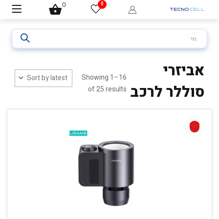
0
0
חיפוש
עבור:
אביזרי
Showing 1–16
סוללר לרכב
of 25 results