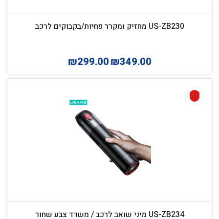
US-ZB230 מחזיק ומקרר פחיות/בקבוקים לרכב
₪
299.00
₪
349.00
US-ZB234 מיני שואב לרכב / משרד צבע שחור