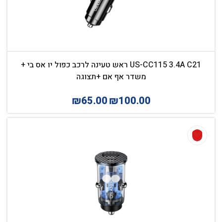
US-CC115 3.4A C21 ראש טעינה לרכב כפול יו אס בי +
משדר אף אם +תצוגה
₪
65.00
₪
100.00