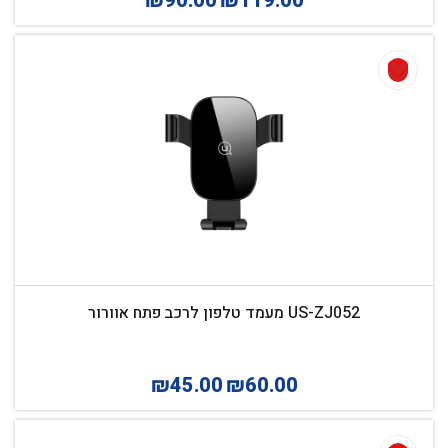
₪
90.00
₪
119.00
US-ZJ052 מעמד טלפון לרכב פתח אוורור
₪
45.00
₪
60.00