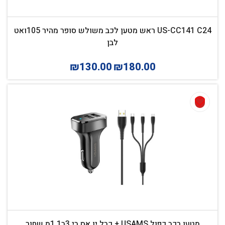
US-CC141 C24 ראש מטען לכב משולש סופר מהיר 105ואט
לבן
₪
130.00
₪
180.00
מטען רכב כפול USAMS + כבל יו אס בי 3ב1 1מ שחור