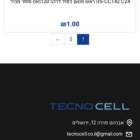
US-CC142 C24 ראש מטען כפול לרכב 120ואט סופר מהיר
₪
1.00
←
2
1
אברהם פררה 12, ירושלים
tecnocell.co.il@gmail.com