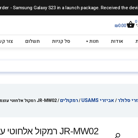
0
₪
0.00
ת
אודות
חנות
סל קניות
תשלום
צור קש
רי סלולר
אביזרי USAMS
רמקולים
/
/
/ JR-MW02 רמקול אלחוטי עוצמאתי עם תיאורת לד RGB
JR-MW02 רמקול אלחוטי עוצמאתי עם תיאורת לד RGB