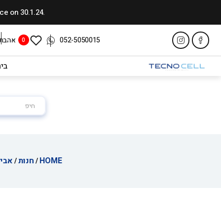
.You can pre-order - Samsung Galaxy S23 in a launch package. Received the device on 30.1.24
אהבתי
052-5050015
0
בי
חיפוש
עבור:
HOME
חנות
אביז
/
/